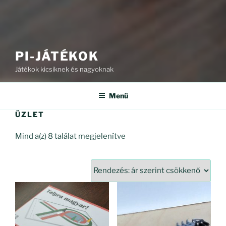
PI-JÁTÉKOK
Játékok kicsiknek és nagyoknak
Menü
ÜZLET
Sorted
Mind a(z) 8 találat megjelenítve
by
price:
high
to
low