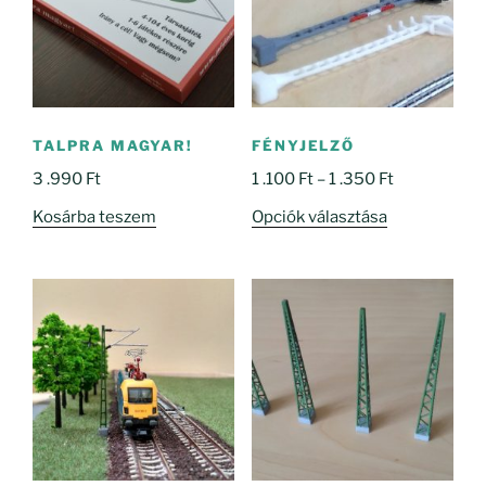
TALPRA MAGYAR!
FÉNYJELZŐ
Ártartomány
3 .990
Ft
1 .100
Ft
–
1 .350
Ft
1
Ennek
Kosárba teszem
Opciók választása
.100 Ft
a
-
terméknek
1
több
.350 Ft
variációja
van.
A
változatok
a
termékoldal
választhatók