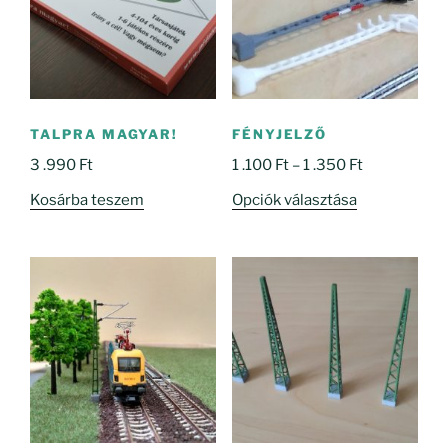
TALPRA MAGYAR!
FÉNYJELZŐ
Ártartomány
3 .990
Ft
1 .100
Ft
–
1 .350
Ft
1
Ennek
Kosárba teszem
Opciók választása
.100 Ft
a
-
terméknek
1
több
.350 Ft
variációja
van.
A
változatok
a
termékoldal
választhatók