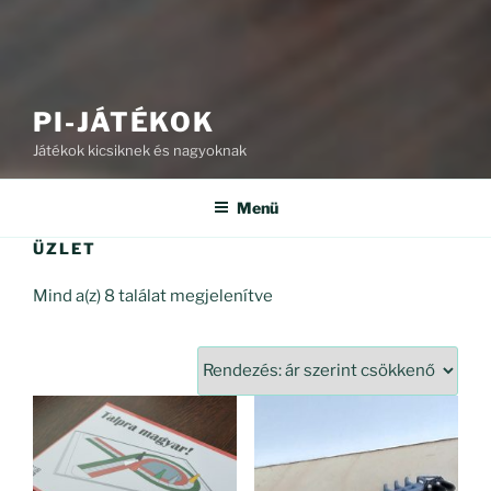
PI-JÁTÉKOK
Játékok kicsiknek és nagyoknak
Menü
ÜZLET
Sorted
Mind a(z) 8 találat megjelenítve
by
price:
high
to
low