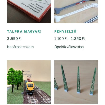
TALPRA MAGYAR!
FÉNYJELZŐ
Ártartomány
3 .990
Ft
1 .100
Ft
–
1 .350
Ft
1
Ennek
Kosárba teszem
Opciók választása
.100 Ft
a
-
terméknek
1
több
.350 Ft
variációja
van.
A
változatok
a
termékoldal
választhatók