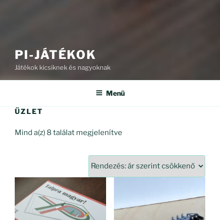
PI-JÁTÉKOK
Játékok kicsiknek és nagyoknak
Menü
ÜZLET
Sorted
Mind a(z) 8 találat megjelenítve
by
price:
high
to
low