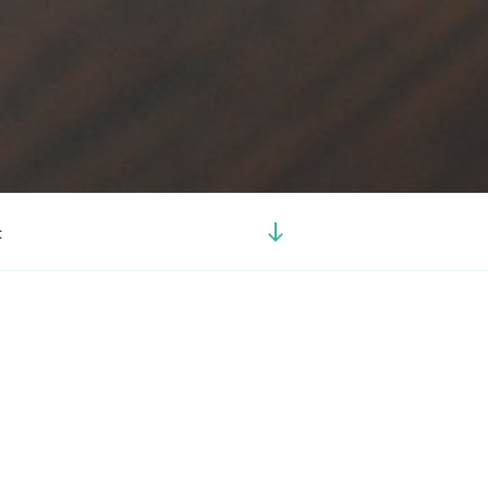
Görgetés
t
a
tartalomhoz