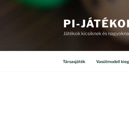
PI-JÁTÉKO
Játékok kicsiknek és nagyokn
Társasjáték
Vasútmodell kieg
ÜZLET
Mind a(z) 8 találat megjelenítv