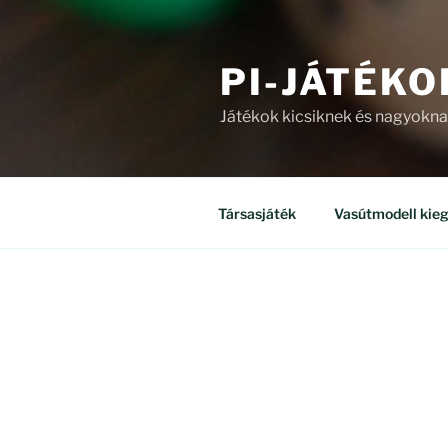
PI-JÁTÉKO
Játékok kicsiknek és nagyokn
Társasjáték
Vasútmodell kieg
ÜZLET
Mind a(z) 8 találat megjelenítv