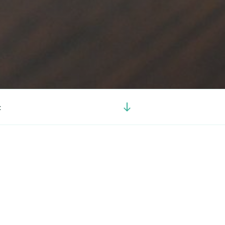
Görgetés
t
a
tartalomhoz