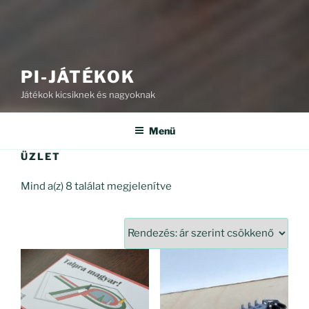
PI-JÁTÉKOK
Játékok kicsiknek és nagyoknak
Menü
ÜZLET
Sorted
Mind a(z) 8 találat megjelenítve
by
price:
high
to
low