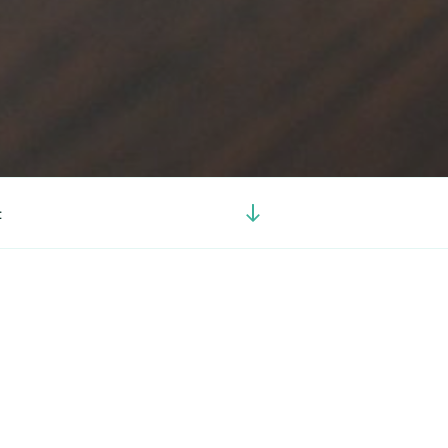
Görgetés
t
a
tartalomhoz