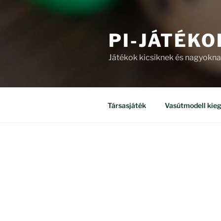
PI-JÁTÉKO
Játékok kicsiknek és nagyokn
Társasjáték
Vasútmodell kieg
ÜZLET
Mind a(z) 8 találat megjelenítv