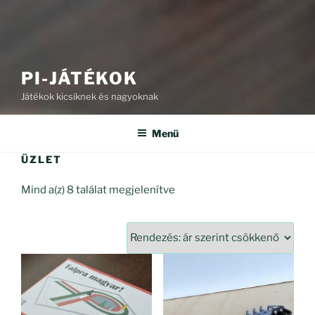
PI-JÁTÉKOK
Játékok kicsiknek és nagyoknak
Menü
ÜZLET
Sorted
Mind a(z) 8 találat megjelenítve
by
price:
high
to
low