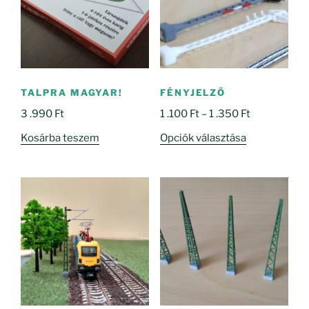
TALPRA MAGYAR!
FÉNYJELZŐ
Ártartomány
3 .990
Ft
1 .100
Ft
–
1 .350
Ft
1
Ennek
Kosárba teszem
Opciók választása
.100 Ft
a
-
terméknek
1
több
.350 Ft
variációja
van.
A
változatok
a
termékoldal
választhatók