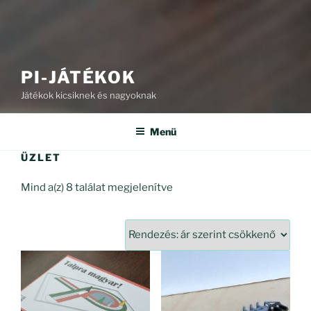
PI-JÁTÉKOK
Játékok kicsiknek és nagyoknak
Menü
ÜZLET
Sorted
Mind a(z) 8 találat megjelenítve
by
price:
high
to
low