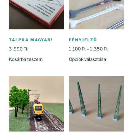
TALPRA MAGYAR!
FÉNYJELZŐ
Ártartomány
3 .990
Ft
1 .100
Ft
–
1 .350
Ft
1
Ennek
Kosárba teszem
Opciók választása
.100 Ft
a
-
terméknek
1
több
.350 Ft
variációja
van.
A
változatok
a
termékoldal
választhatók