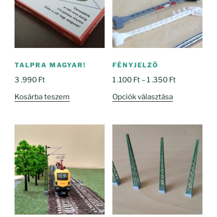
TALPRA MAGYAR!
FÉNYJELZŐ
Ártartomány
3 .990
Ft
1 .100
Ft
–
1 .350
Ft
1
Ennek
Kosárba teszem
Opciók választása
.100 Ft
a
-
terméknek
1
több
.350 Ft
variációja
van.
A
változatok
a
termékoldal
választhatók