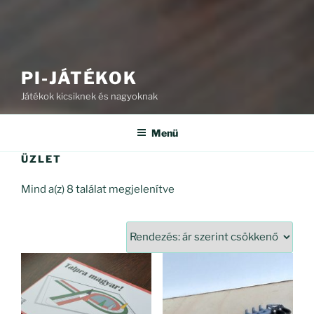
PI-JÁTÉKOK
Játékok kicsiknek és nagyoknak
Menü
ÜZLET
Sorted
Mind a(z) 8 találat megjelenítve
by
price:
high
to
low