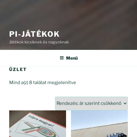
PI-JÁTÉKOK
Játékok kicsiknek és nagyoknak
Menü
ÜZLET
Sorted
Mind a(z) 8 találat megjelenítve
by
price:
high
to
low