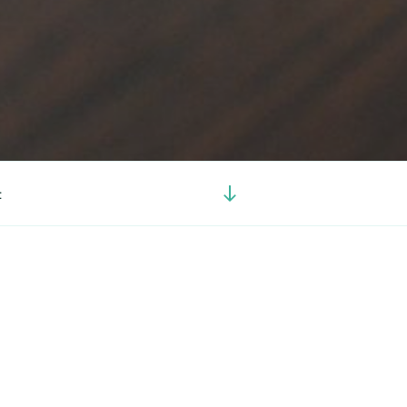
Görgetés
t
a
tartalomhoz