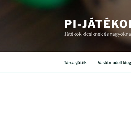
PI-JÁTÉKO
Játékok kicsiknek és nagyokn
Társasjáték
Vasútmodell kieg
ÜZLET
Mind a(z) 8 találat megjelenítv