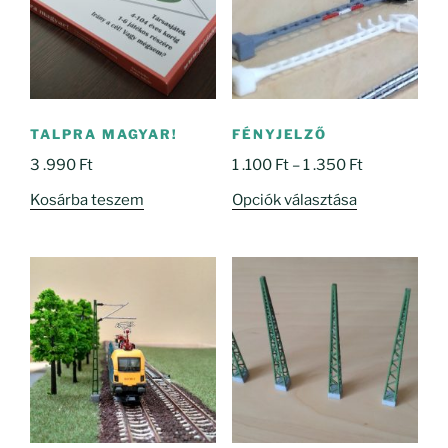
TALPRA MAGYAR!
FÉNYJELZŐ
Ártartomány
3 .990
Ft
1 .100
Ft
–
1 .350
Ft
1
Ennek
Kosárba teszem
Opciók választása
.100 Ft
a
-
terméknek
1
több
.350 Ft
variációja
van.
A
változatok
a
termékoldal
választhatók