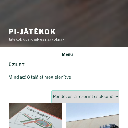
PI-JÁTÉKOK
Játékok kicsiknek és nagyoknak
Menü
ÜZLET
Sorted
Mind a(z) 8 találat megjelenítve
by
price:
high
to
low