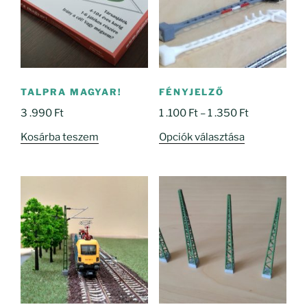
TALPRA MAGYAR!
FÉNYJELZŐ
Ártartomány
3 .990
Ft
1 .100
Ft
–
1 .350
Ft
1
Ennek
Kosárba teszem
Opciók választása
.100 Ft
a
-
terméknek
1
több
.350 Ft
variációja
van.
A
változatok
a
termékoldal
választhatók