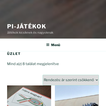
PI-JÁTÉKOK
Játékok kicsiknek és nagyoknak
Menü
ÜZLET
Sorted
Mind a(z) 8 találat megjelenítve
by
price:
high
to
low