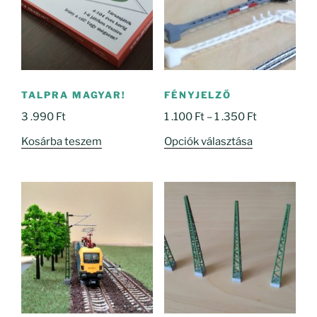
TALPRA MAGYAR!
FÉNYJELZŐ
Ártartomány
3 .990
Ft
1 .100
Ft
–
1 .350
Ft
1
Ennek
Kosárba teszem
Opciók választása
.100 Ft
a
-
terméknek
1
több
.350 Ft
variációja
van.
A
változatok
a
termékoldal
választhatók