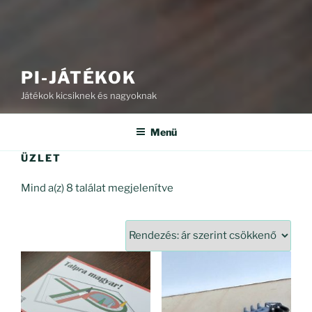
PI-JÁTÉKOK
Játékok kicsiknek és nagyoknak
Menü
ÜZLET
Sorted
Mind a(z) 8 találat megjelenítve
by
price:
high
to
low