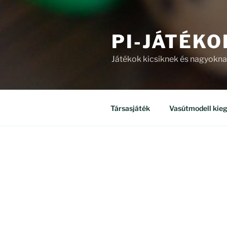
PI-JÁTÉKO
Játékok kicsiknek és nagyokn
Társasjáték
Vasútmodell kieg
ÜZLET
Mind a(z) 8 találat megjelenítv