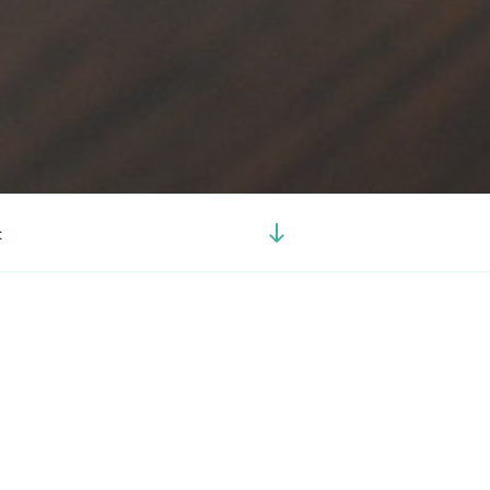
Görgetés
t
a
tartalomhoz