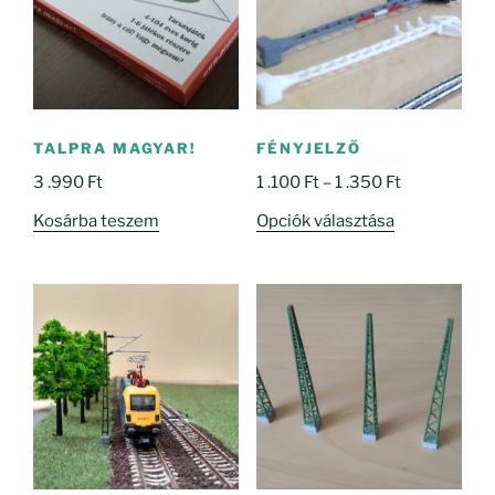
TALPRA MAGYAR!
FÉNYJELZŐ
Ártartomány
3 .990
Ft
1 .100
Ft
–
1 .350
Ft
1
Ennek
Kosárba teszem
Opciók választása
.100 Ft
a
-
terméknek
1
több
.350 Ft
variációja
van.
A
változatok
a
termékoldal
választhatók