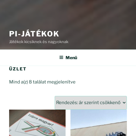
PI-JÁTÉKOK
Játékok kicsiknek és nagyoknak
Menü
ÜZLET
Sorted
Mind a(z) 8 találat megjelenítve
by
price:
high
to
low