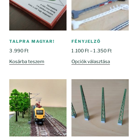
TALPRA MAGYAR!
FÉNYJELZŐ
Ártartomány
3 .990
Ft
1 .100
Ft
–
1 .350
Ft
1
Ennek
Kosárba teszem
Opciók választása
.100 Ft
a
-
terméknek
1
több
.350 Ft
variációja
van.
A
változatok
a
termékoldal
választhatók