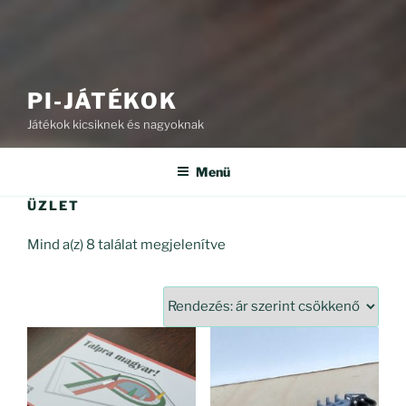
PI-JÁTÉKOK
Játékok kicsiknek és nagyoknak
Menü
ÜZLET
Sorted
Mind a(z) 8 találat megjelenítve
by
price:
high
to
low