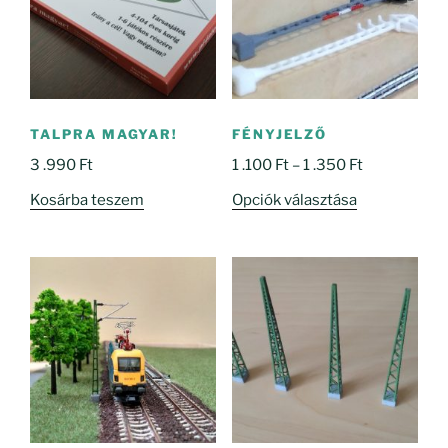
TALPRA MAGYAR!
FÉNYJELZŐ
Ártartomány
3 .990
Ft
1 .100
Ft
–
1 .350
Ft
1
Ennek
Kosárba teszem
Opciók választása
.100 Ft
a
-
terméknek
1
több
.350 Ft
variációja
van.
A
változatok
a
termékoldal
választhatók