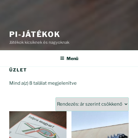
PI-JÁTÉKOK
Játékok kicsiknek és nagyoknak
Menü
ÜZLET
Sorted
Mind a(z) 8 találat megjelenítve
by
price:
high
to
low