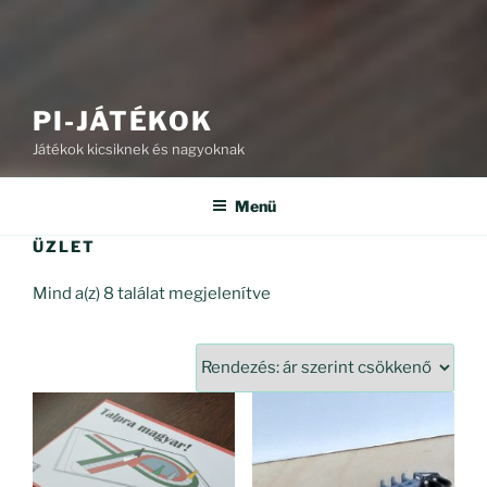
PI-JÁTÉKOK
Játékok kicsiknek és nagyoknak
Menü
ÜZLET
Sorted
Mind a(z) 8 találat megjelenítve
by
price:
high
to
low