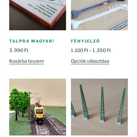
TALPRA MAGYAR!
FÉNYJELZŐ
Ártartomány
3 .990
Ft
1 .100
Ft
–
1 .350
Ft
1
Ennek
Kosárba teszem
Opciók választása
.100 Ft
a
-
terméknek
1
több
.350 Ft
variációja
van.
A
változatok
a
termékoldal
választhatók