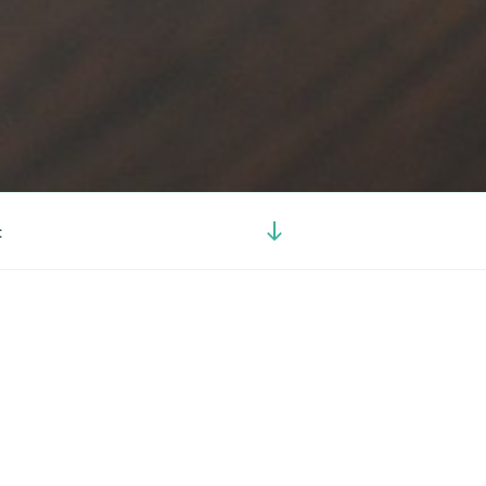
Görgetés
t
a
tartalomhoz