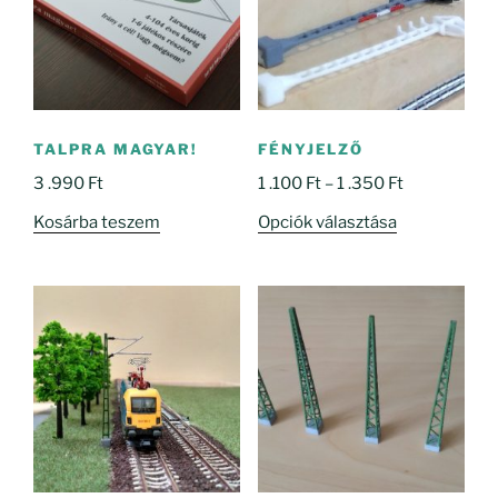
TALPRA MAGYAR!
FÉNYJELZŐ
Ártartomány
3 .990
Ft
1 .100
Ft
–
1 .350
Ft
1
Ennek
Kosárba teszem
Opciók választása
.100 Ft
a
-
terméknek
1
több
.350 Ft
variációja
van.
A
változatok
a
termékoldal
választhatók