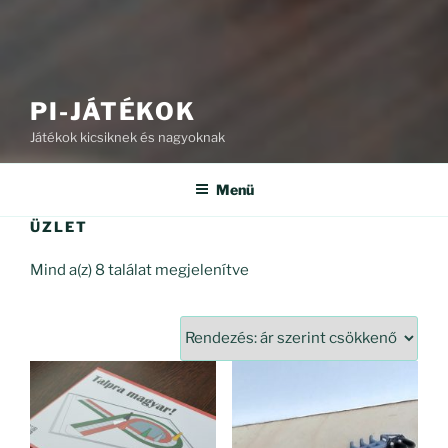
PI-JÁTÉKOK
Játékok kicsiknek és nagyoknak
Menü
ÜZLET
Sorted
Mind a(z) 8 találat megjelenítve
by
price:
high
to
low