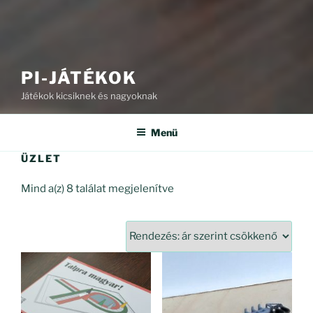
PI-JÁTÉKOK
Játékok kicsiknek és nagyoknak
Menü
ÜZLET
Sorted
Mind a(z) 8 találat megjelenítve
by
price:
high
to
low