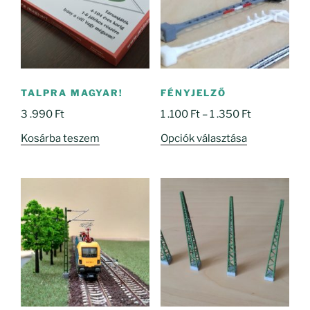
TALPRA MAGYAR!
FÉNYJELZŐ
Ártartomány
3 .990
Ft
1 .100
Ft
–
1 .350
Ft
1
Ennek
Kosárba teszem
Opciók választása
.100 Ft
a
-
terméknek
1
több
.350 Ft
variációja
van.
A
változatok
a
termékoldal
választhatók