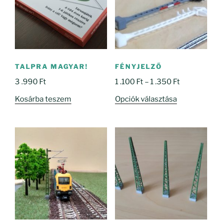
TALPRA MAGYAR!
FÉNYJELZŐ
Ártartomány
3 .990
Ft
1 .100
Ft
–
1 .350
Ft
1
Ennek
Kosárba teszem
Opciók választása
.100 Ft
a
-
terméknek
1
több
.350 Ft
variációja
van.
A
változatok
a
termékoldal
választhatók