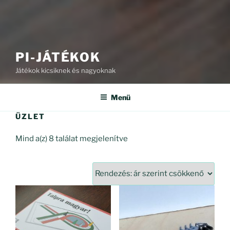
PI-JÁTÉKOK
Játékok kicsiknek és nagyoknak
Menü
ÜZLET
Sorted
Mind a(z) 8 találat megjelenítve
by
price:
high
to
low