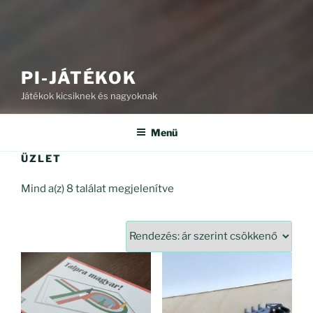
PI-JÁTÉKOK
Játékok kicsiknek és nagyoknak
Menü
ÜZLET
Sorted
Mind a(z) 8 találat megjelenítve
by
price:
high
to
low