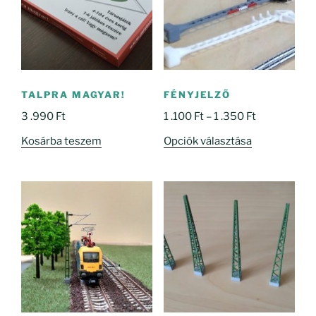
TALPRA MAGYAR!
FÉNYJELZŐ
Ártartomány
3 .990
Ft
1 .100
Ft
–
1 .350
Ft
1
Ennek
Kosárba teszem
Opciók választása
.100 Ft
a
-
terméknek
1
több
.350 Ft
variációja
van.
A
változatok
a
termékoldal
választhatók