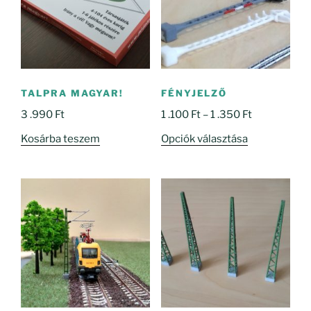
TALPRA MAGYAR!
FÉNYJELZŐ
Ártartomány
3 .990
Ft
1 .100
Ft
–
1 .350
Ft
1
Ennek
Kosárba teszem
Opciók választása
.100 Ft
a
-
terméknek
1
több
.350 Ft
variációja
van.
A
változatok
a
termékoldal
választhatók