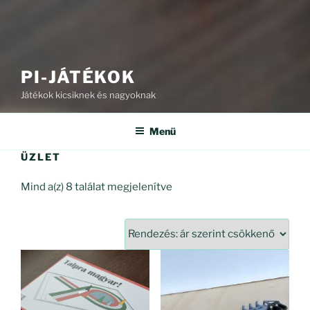
PI-JÁTÉKOK
Játékok kicsiknek és nagyoknak
Menü
ÜZLET
Sorted
Mind a(z) 8 találat megjelenítve
by
price:
high
to
low