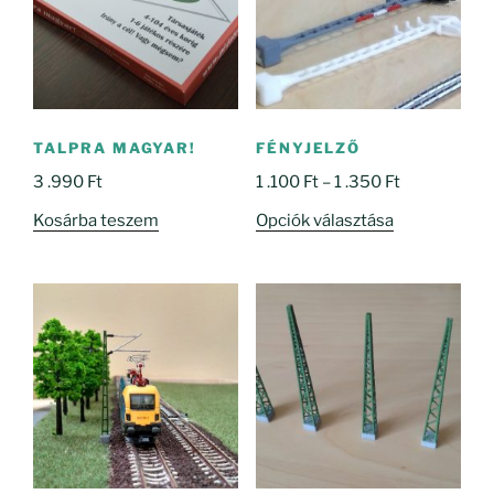
TALPRA MAGYAR!
FÉNYJELZŐ
Ártartomány
3 .990
Ft
1 .100
Ft
–
1 .350
Ft
1
Ennek
Kosárba teszem
Opciók választása
.100 Ft
a
-
terméknek
1
több
.350 Ft
variációja
van.
A
változatok
a
termékoldal
választhatók