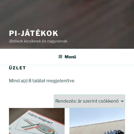
PI-JÁTÉKOK
Játékok kicsiknek és nagyoknak
Menü
ÜZLET
Sorted
Mind a(z) 8 találat megjelenítve
by
price:
high
to
low