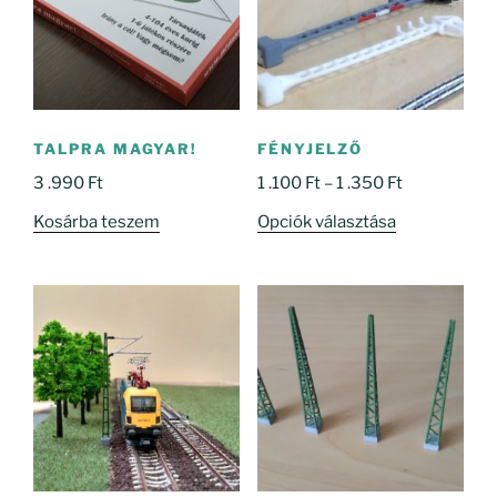
TALPRA MAGYAR!
FÉNYJELZŐ
Ártartomány
3 .990
Ft
1 .100
Ft
–
1 .350
Ft
1
Ennek
Kosárba teszem
Opciók választása
.100 Ft
a
-
terméknek
1
több
.350 Ft
variációja
van.
A
változatok
a
termékoldal
választhatók