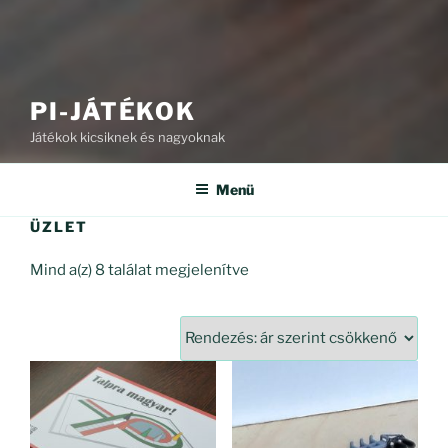
PI-JÁTÉKOK
Játékok kicsiknek és nagyoknak
Menü
ÜZLET
Sorted
Mind a(z) 8 találat megjelenítve
by
price:
high
to
low