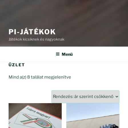
PI-JÁTÉKOK
Játékok kicsiknek és nagyoknak
Menü
ÜZLET
Sorted
Mind a(z) 8 találat megjelenítve
by
price:
high
to
low