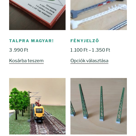
TALPRA MAGYAR!
FÉNYJELZŐ
Ártartomány
3 .990
Ft
1 .100
Ft
–
1 .350
Ft
1
Ennek
Kosárba teszem
Opciók választása
.100 Ft
a
-
terméknek
1
több
.350 Ft
variációja
van.
A
változatok
a
termékoldal
választhatók