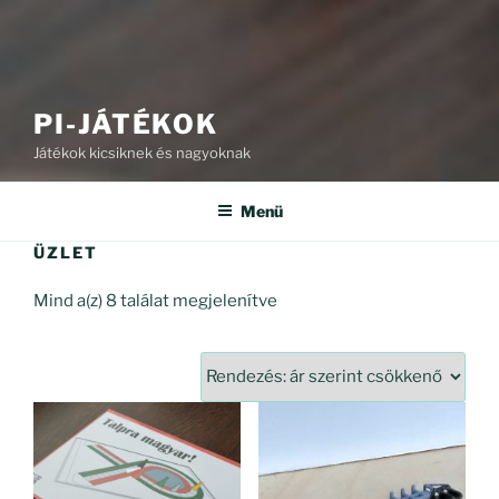
PI-JÁTÉKOK
Játékok kicsiknek és nagyoknak
Menü
ÜZLET
Sorted
Mind a(z) 8 találat megjelenítve
by
price:
high
to
low