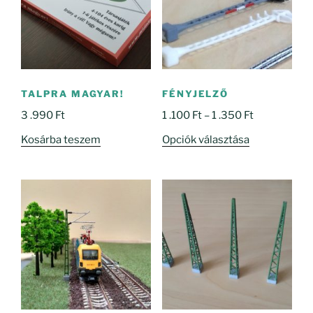
TALPRA MAGYAR!
FÉNYJELZŐ
Ártartomány
3 .990
Ft
1 .100
Ft
–
1 .350
Ft
1
Ennek
Kosárba teszem
Opciók választása
.100 Ft
a
-
terméknek
1
több
.350 Ft
variációja
van.
A
változatok
a
termékoldal
választhatók