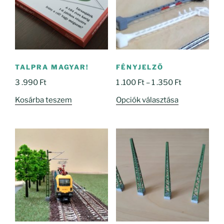
TALPRA MAGYAR!
FÉNYJELZŐ
Ártartomány
3 .990
Ft
1 .100
Ft
–
1 .350
Ft
1
Ennek
Kosárba teszem
Opciók választása
.100 Ft
a
-
terméknek
1
több
.350 Ft
variációja
van.
A
változatok
a
termékoldal
választhatók