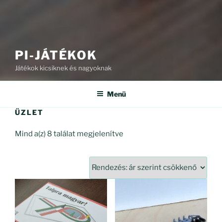
PI-JÁTÉKOK
Játékok kicsiknek és nagyoknak
Menü
ÜZLET
Sorted
Mind a(z) 8 találat megjelenítve
by
price:
high
to
low