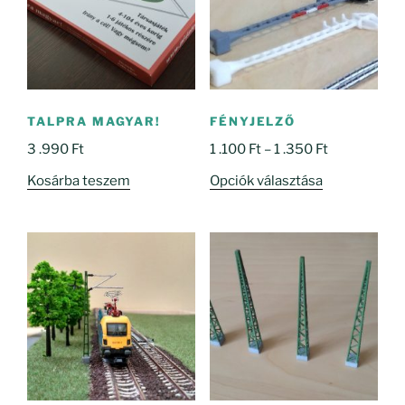
TALPRA MAGYAR!
FÉNYJELZŐ
Ártartomány
3 .990
Ft
1 .100
Ft
–
1 .350
Ft
1
Ennek
Kosárba teszem
Opciók választása
.100 Ft
a
-
terméknek
1
több
.350 Ft
variációja
van.
A
változatok
a
termékoldal
választhatók