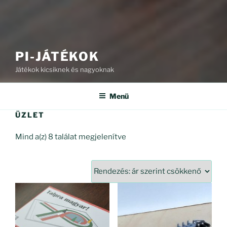
PI-JÁTÉKOK
Játékok kicsiknek és nagyoknak
Menü
ÜZLET
Sorted
Mind a(z) 8 találat megjelenítve
by
price:
high
to
low