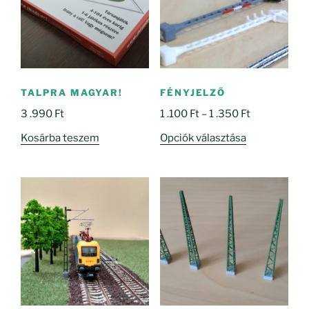
TALPRA MAGYAR!
FÉNYJELZŐ
Ártartomány
3 .990
Ft
1 .100
Ft
–
1 .350
Ft
1
Ennek
Kosárba teszem
Opciók választása
.100 Ft
a
-
terméknek
1
több
.350 Ft
variációja
van.
A
változatok
a
termékoldal
választhatók