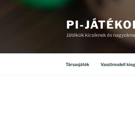
PI-JÁTÉKO
Játékok kicsiknek és nagyokn
Társasjáték
Vasútmodell kieg
ÜZLET
Mind a(z) 8 találat megjelenítv