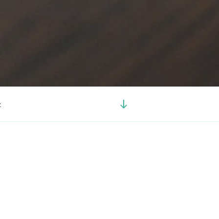
Görgetés
t
a
tartalomhoz