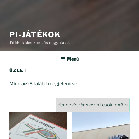
PI-JÁTÉKOK
Játékok kicsiknek és nagyoknak
Menü
ÜZLET
Sorted
Mind a(z) 8 találat megjelenítve
by
price:
high
to
low