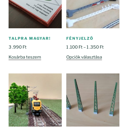
TALPRA MAGYAR!
FÉNYJELZŐ
Ártartomány
3 .990
Ft
1 .100
Ft
–
1 .350
Ft
1
Ennek
Kosárba teszem
Opciók választása
.100 Ft
a
-
terméknek
1
több
.350 Ft
variációja
van.
A
változatok
a
termékoldal
választhatók