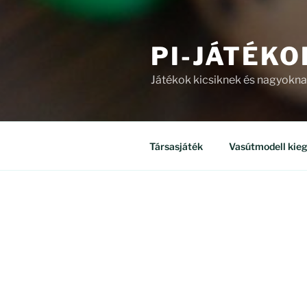
PI-JÁTÉKO
Játékok kicsiknek és nagyokn
Társasjáték
Vasútmodell kieg
ÜZLET
Mind a(z) 8 találat megjelenítv