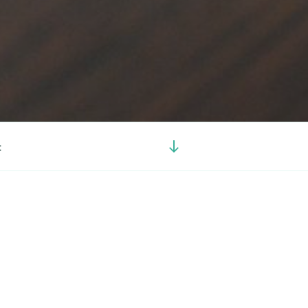
Görgetés
t
a
tartalomhoz