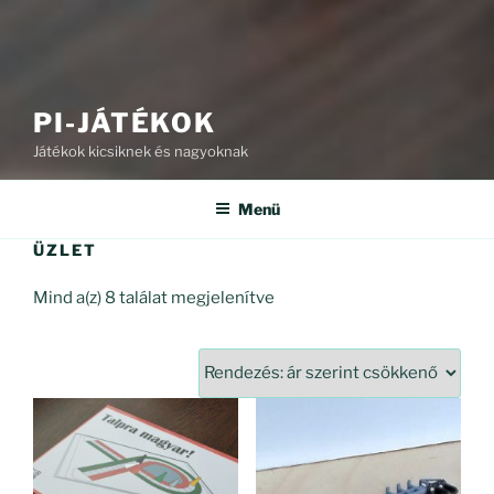
PI-JÁTÉKOK
Játékok kicsiknek és nagyoknak
Menü
ÜZLET
Sorted
Mind a(z) 8 találat megjelenítve
by
price:
high
to
low