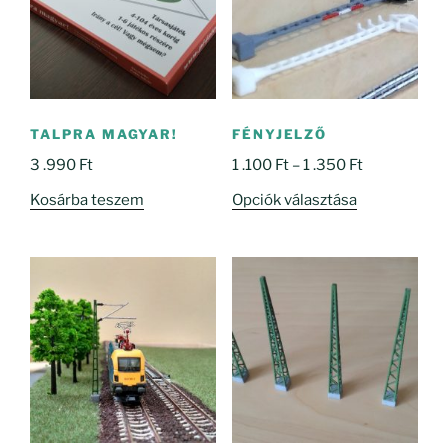
TALPRA MAGYAR!
FÉNYJELZŐ
Ártartomány
3 .990
Ft
1 .100
Ft
–
1 .350
Ft
1
Ennek
Kosárba teszem
Opciók választása
.100 Ft
a
-
terméknek
1
több
.350 Ft
variációja
van.
A
változatok
a
termékoldal
választhatók