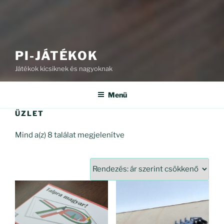
PI-JÁTÉKOK
Játékok kicsiknek és nagyoknak
Menü
ÜZLET
Sorted
Mind a(z) 8 találat megjelenítve
by
price:
high
to
low