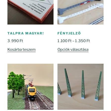
TALPRA MAGYAR!
FÉNYJELZŐ
Ártartomány
3 .990
Ft
1 .100
Ft
–
1 .350
Ft
1
Ennek
Kosárba teszem
Opciók választása
.100 Ft
a
-
terméknek
1
több
.350 Ft
variációja
van.
A
változatok
a
termékoldal
választhatók