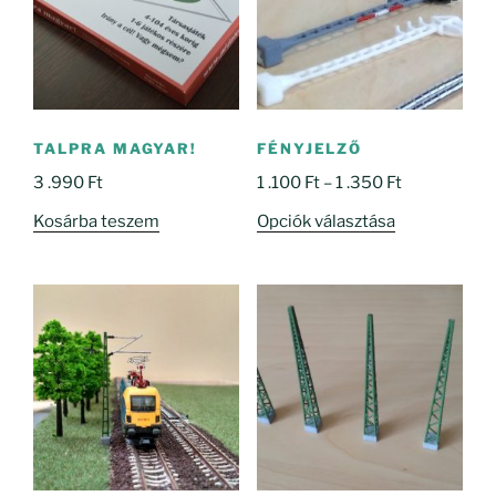
TALPRA MAGYAR!
FÉNYJELZŐ
Ártartomány
3 .990
Ft
1 .100
Ft
–
1 .350
Ft
1
Ennek
Kosárba teszem
Opciók választása
.100 Ft
a
-
terméknek
1
több
.350 Ft
variációja
van.
A
változatok
a
termékoldal
választhatók