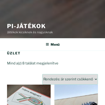
PI-JÁTÉKOK
Játékok kicsiknek és nagyoknak
Menü
ÜZLET
Sorted
Mind a(z) 8 találat megjelenítve
by
price:
high
to
low