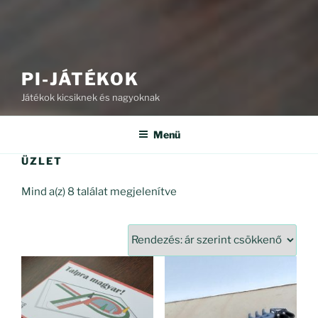
PI-JÁTÉKOK
Játékok kicsiknek és nagyoknak
Menü
ÜZLET
Sorted
Mind a(z) 8 találat megjelenítve
by
price:
high
to
low