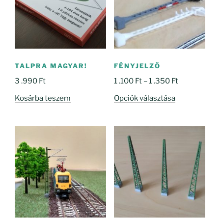
TALPRA MAGYAR!
FÉNYJELZŐ
Ártartomány
3 .990
Ft
1 .100
Ft
–
1 .350
Ft
1
Ennek
Kosárba teszem
Opciók választása
.100 Ft
a
-
terméknek
1
több
.350 Ft
variációja
van.
A
változatok
a
termékoldal
választhatók