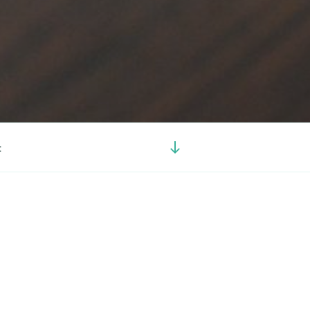
Görgetés
t
a
tartalomhoz