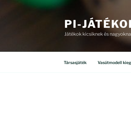
PI-JÁTÉKO
Játékok kicsiknek és nagyokn
Társasjáték
Vasútmodell kieg
ÜZLET
Mind a(z) 8 találat megjelenítv