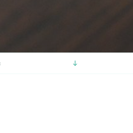
Görgetés
t
a
tartalomhoz