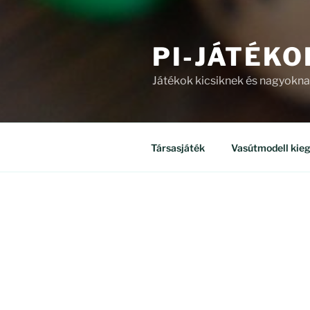
PI-JÁTÉKO
Játékok kicsiknek és nagyokn
Társasjáték
Vasútmodell kieg
ÜZLET
Mind a(z) 8 találat megjelenítv