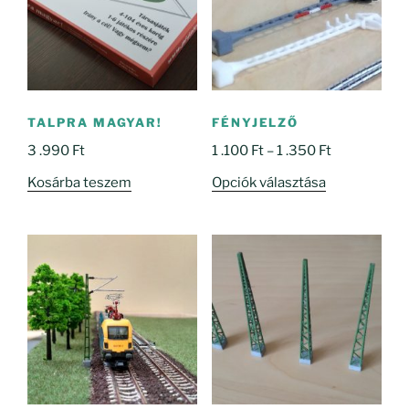
TALPRA MAGYAR!
FÉNYJELZŐ
Ártartomány
3 .990
Ft
1 .100
Ft
–
1 .350
Ft
1
Ennek
Kosárba teszem
Opciók választása
.100 Ft
a
-
terméknek
1
több
.350 Ft
variációja
van.
A
változatok
a
termékoldal
választhatók