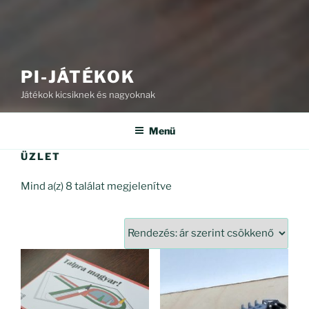
PI-JÁTÉKOK
Játékok kicsiknek és nagyoknak
Menü
ÜZLET
Sorted
Mind a(z) 8 találat megjelenítve
by
price:
high
to
low