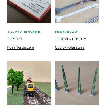
TALPRA MAGYAR!
FÉNYJELZŐ
Ártartomány
3 .990
Ft
1 .100
Ft
–
1 .350
Ft
1
Ennek
Kosárba teszem
Opciók választása
.100 Ft
a
-
terméknek
1
több
.350 Ft
variációja
van.
A
változatok
a
termékoldal
választhatók