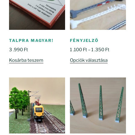
TALPRA MAGYAR!
FÉNYJELZŐ
Ártartomány
3 .990
Ft
1 .100
Ft
–
1 .350
Ft
1
Ennek
Kosárba teszem
Opciók választása
.100 Ft
a
-
terméknek
1
több
.350 Ft
variációja
van.
A
változatok
a
termékoldal
választhatók