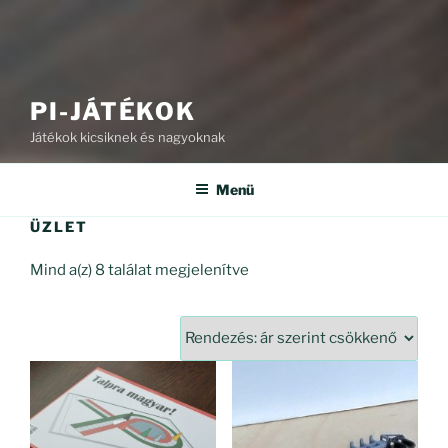
PI-JÁTÉKOK
Játékok kicsiknek és nagyoknak
Menü
ÜZLET
Sorted
Mind a(z) 8 találat megjelenítve
by
price:
high
to
low