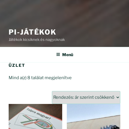
PI-JÁTÉKOK
Játékok kicsiknek és nagyoknak
Menü
ÜZLET
Sorted
Mind a(z) 8 találat megjelenítve
by
price:
high
to
low