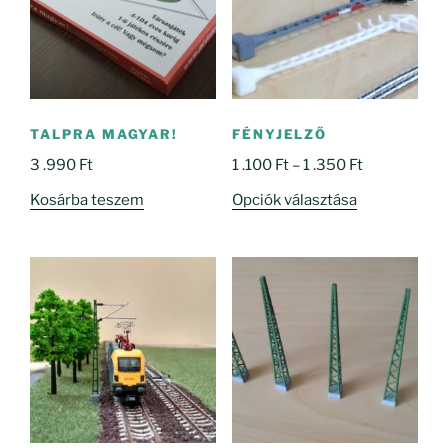
TALPRA MAGYAR!
FÉNYJELZŐ
Ártartomány
3 .990
Ft
1 .100
Ft
–
1 .350
Ft
1
Ennek
Kosárba teszem
Opciók választása
.100 Ft
a
-
terméknek
1
több
.350 Ft
variációja
van.
A
változatok
a
termékoldal
választhatók