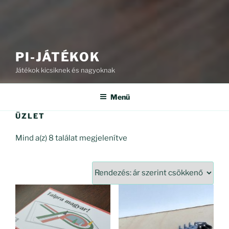
PI-JÁTÉKOK
Játékok kicsiknek és nagyoknak
Menü
ÜZLET
Sorted
Mind a(z) 8 találat megjelenítve
by
price:
high
to
low