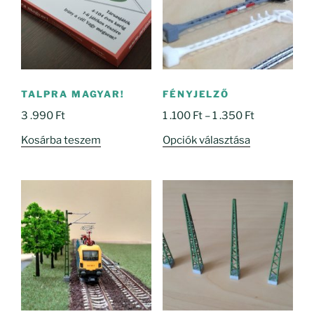
TALPRA MAGYAR!
FÉNYJELZŐ
Ártartomány
3 .990
Ft
1 .100
Ft
–
1 .350
Ft
1
Ennek
Kosárba teszem
Opciók választása
.100 Ft
a
-
terméknek
1
több
.350 Ft
variációja
van.
A
változatok
a
termékoldal
választhatók