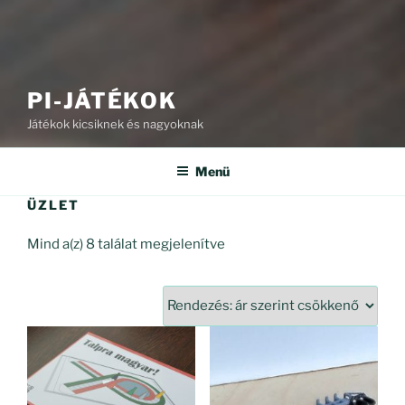
PI-JÁTÉKOK
Játékok kicsiknek és nagyoknak
Menü
ÜZLET
Sorted
Mind a(z) 8 találat megjelenítve
by
price:
high
to
low