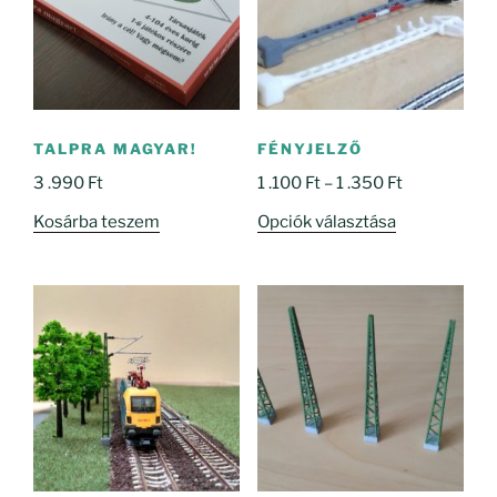
TALPRA MAGYAR!
FÉNYJELZŐ
Ártartomány
3 .990
Ft
1 .100
Ft
–
1 .350
Ft
1
Ennek
Kosárba teszem
Opciók választása
.100 Ft
a
-
terméknek
1
több
.350 Ft
variációja
van.
A
változatok
a
termékoldal
választhatók