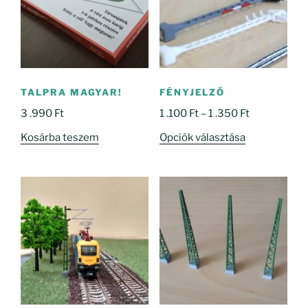
TALPRA MAGYAR!
FÉNYJELZŐ
Ártartomány
3 .990
Ft
1 .100
Ft
–
1 .350
Ft
1
Ennek
Kosárba teszem
Opciók választása
.100 Ft
a
-
terméknek
1
több
.350 Ft
variációja
van.
A
változatok
a
termékoldal
választhatók