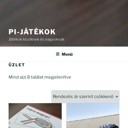
PI-JÁTÉKOK
Játékok kicsiknek és nagyoknak
Menü
ÜZLET
Sorted
Mind a(z) 8 találat megjelenítve
by
price:
high
to
low