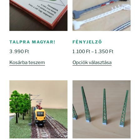
TALPRA MAGYAR!
FÉNYJELZŐ
Ártartomány
3 .990
Ft
1 .100
Ft
–
1 .350
Ft
1
Ennek
Kosárba teszem
Opciók választása
.100 Ft
a
-
terméknek
1
több
.350 Ft
variációja
van.
A
változatok
a
termékoldal
választhatók