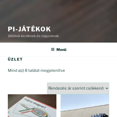
PI-JÁTÉKOK
Játékok kicsiknek és nagyoknak
Menü
ÜZLET
Sorted
Mind a(z) 8 találat megjelenítve
by
price:
high
to
low